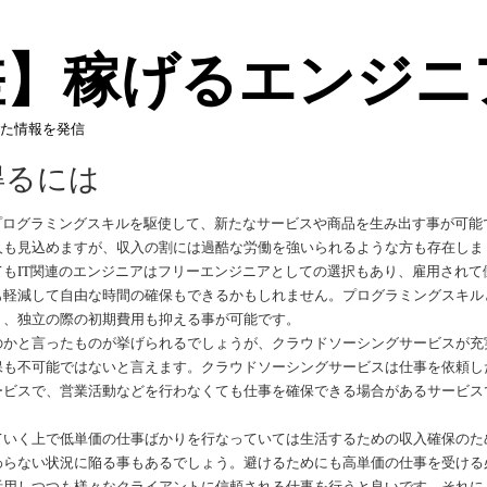
差】稼げるエンジニ
た情報を発信
得るには
プログラミングスキルを駆使して、新たなサービスや商品を生み出す事が可能
人も見込めますが、収入の割には過酷な労働を強いられるような方も存在しま
もIT関連のエンジニアはフリーエンジニアとしての選択もあり、雇用されて
も軽減して自由な時間の確保もできるかもしれません。プログラミングスキル
り、独立の際の初期費用も抑える事が可能です。
のかと言ったものが挙げられるでしょうが、クラウドソーシングサービスが充
保も不可能ではないと言えます。クラウドソーシングサービスは仕事を依頼し
ービスで、営業活動などを行わなくても仕事を確保できる場合があるサービス
ていく上で低単価の仕事ばかりを行なっていては生活するための収入確保のた
わらない状況に陥る事もあるでしょう。避けるためにも高単価の仕事を受ける
活用しつつも様々なクライアントに信頼される仕事を行うと良いです。それに