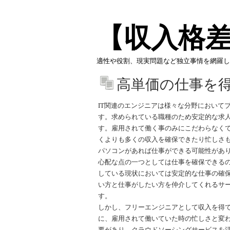
【収入格
適性や役割、現実問題など独立事情を網羅し
高単価の仕事を
IT関連のエンジニアは様々な分野において
す。求められている職種のため安定的な求
す。雇用されて働く事のみにこだわらなくて
くよりも多くの収入を確保できたり忙しさ
パソコンがあれば仕事ができる可能性があ
心配な点の一つとしては仕事を確保できる
している現状においては安定的な仕事の確
い方と仕事がしたい方を仲介してくれるサ
す。
しかし、フリーエンジニアとして収入を得
に、雇用されて働いていた時の忙しさと変
要があり、クラウドソーシングサービスを